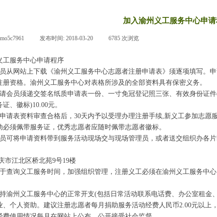
加入渝州义工服务中心申请
pmo5c7961
|
发布时间:
2018-03-20
|
6785
次浏览
|
工服务中心申请程序
从网站上下载《渝州义工服务中心志愿者注册申请表》须逐项填写。申
注册资格。渝州义工服务中心对表格所涉及的全部资料具有保密义务。
会员须递交签名纸质申请表一份、一寸免冠登记照三张、有效身份证件(
证、徽标)10.00元。
请表资料审查合格后，30天内予以受理办理注册手续,新义工参加志愿服
动必须佩带服务证，优秀志愿者应随时佩带志愿者徽标。
可将申请资料带到服务活动现场交与现场管理员，或者送交组织办各片
市江北区桥北苑9号19楼
询义工服务时间，加强组织管理，注册义工必须在渝州义工服务中心网站http:
渝州义工服务中心的正常开支(包括日常活动联系电话费、办公室租金、
业、个人资助。建议注册志愿者每月捐助服务活动经费人民币2.00元以上
经费使用情况每月在网站上公布，公开接受社会监督。