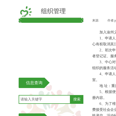
组织管理
来源:
|
作者:
加入渝州义
渝州公益章程
1、申请人员
渝州公益内部管理制度
心有权取消其
2、初次申请
渝州公益项目管理制度
者登记证、服务
3、中心对申
义工培训
组织的服务活
4、申请人员
室。
信息查询
地 址：重庆
5、根据便于查
册内容。
搜索
6、为了维持
费接受社会企
性递交。活动